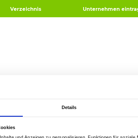
Verzeichnis
Unternehmen eintra
Werbetechnik
Details
R & L Cardesign, Haren
Cookies
nhalte und Anzeigen zu personalisieren, Funktionen für soziale